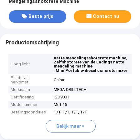
Mengelingsshotcrete Machine
Beste prijs
Contact nu
Productomschrijving
,
natte mengelingsshotcrete machine
Zelfshotcrete van de Ladings natte
Hoog licht
mengeling machine
,
Mini Portable-diesel concrete mixer
Plaats van
China
herkomst
Merknaam
MEGA DRILLTECH
Certificering
ISO9001
Modelnummer
Mdt-15
Betalingscondities
T/T, T/T, T/T, T/T
Bekijk meer