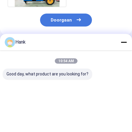
Doorgaan
Hank
Geadviseerde Producten
10:54 AM
Good day, what product are you looking for?
8m³/H 15KW
Mdt-30 zette de
Multifunctione
spuitbeton
Kleine Shotcrete
cementinjecti
Betonmachine
Machineaanhangwagen
voegmachine
(Betoncementmixermachine)
Concrete Pomp op
Shotcrete-
apparatuur Tu
Beste prijs
Beste prijs
Beste pri
gemonteerd