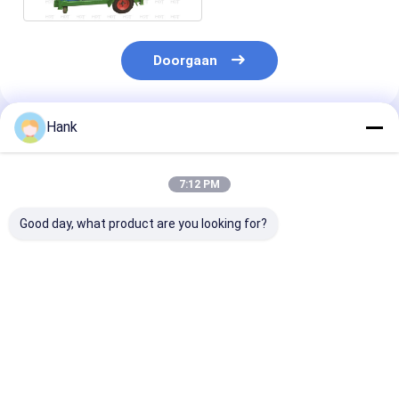
Doorgaan
Hank
Geadviseerde Producten
7:12 PM
Good day, what product are you looking for?
10000L/H
6kw
15kw drukvul
cementmortelpompen
cementmortelpompen
Beste prijs
Beste prijs
Beste pri