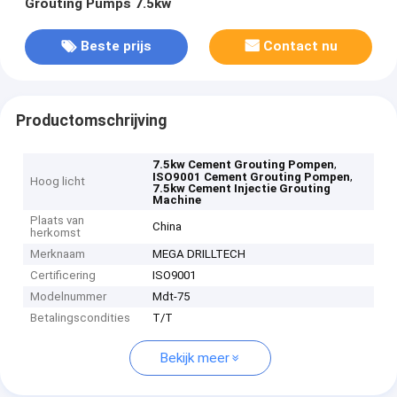
Grouting Pumps 7.5kw
Beste prijs
Contact nu
Productomschrijving
,
7.5kw Cement Grouting Pompen
,
ISO9001 Cement Grouting Pompen
Hoog licht
7.5kw Cement Injectie Grouting
Machine
Plaats van
China
herkomst
Merknaam
MEGA DRILLTECH
Certificering
ISO9001
Modelnummer
Mdt-75
Betalingscondities
T/T
Bekijk meer