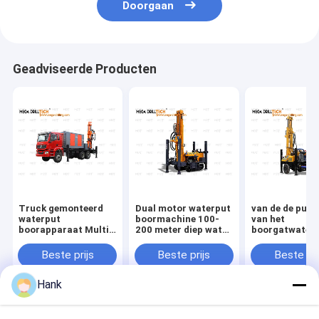
Doorgaan
Geadviseerde Producten
Truck gemonteerd
Dual motor waterput
van de de putb
waterput
boormachine 100-
van het
boorapparaat Multi
200 meter diep water
boorgatwater 
functie vol
boormachine te koop
installatiemac
hydraulisch
Beste prijs
Beste prijs
Beste pri
boorapparaat
Hank
Thuis
Ongeveer
Contacteer
Desktop