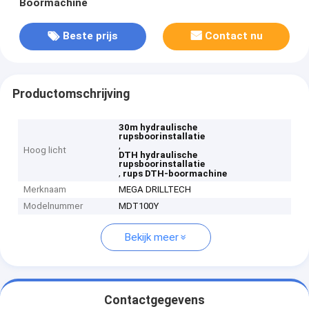
Boormachine
Beste prijs
Contact nu
Productomschrijving
30m hydraulische
rupsboorinstallatie
,
Hoog licht
DTH hydraulische
rupsboorinstallatie
,
rups DTH-boormachine
Merknaam
MEGA DRILLTECH
Modelnummer
MDT100Y
Bekijk meer
Contactgegevens