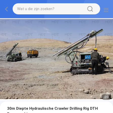
2
/
3
30m Diepte Hydraulische Crawler Drilling Rig DTH