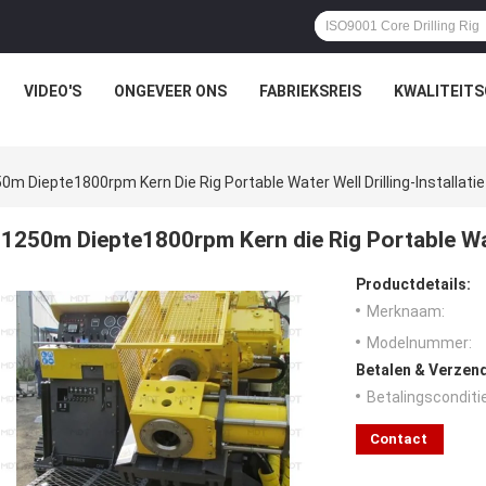
VIDEO'S
ONGEVEER ONS
FABRIEKSREIS
KWALITEIT
0m Diepte1800rpm Kern Die Rig Portable Water Well Drilling-Installati
1250m Diepte1800rpm Kern die Rig Portable Wate
Productdetails:
Merknaam:
Modelnummer:
Betalen & Verzen
Betalingsconditi
Contact