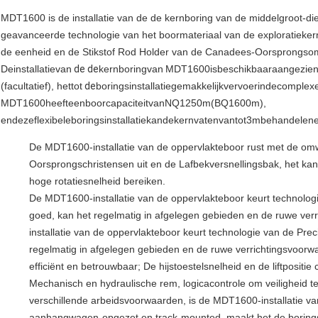
MDT1600 is de installatie van de de kernboring van de middelgroot-die
geavanceerde technologie van het boormateriaal van de exploratiekern
de eenheid en de Stikstof Rod Holder van de Canadees-Oorsprongsomwe
Deinstallatievan
de de
kernboringvan
MDT
1600isbeschikbaaraangezie
(facultatief), hettot
de
boringsinstallatiegemakkelijkvervoerindecomple
MDT
1600heefteenboorcapaciteitvanNQ1250m(BQ1600m),
endezeflexibeleboringsinstallatiekandekernvatenvantot3mbehandelen
De MDT1600-installatie van de oppervlakteboor rust met de o
Oorsprongschristensen uit en de Lafbekversnellingsbak, het kan
hoge rotatiesnelheid bereiken.
De MDT1600-installatie van de oppervlakteboor keurt technologi
goed, kan het regelmatig in afgelegen gebieden en de ruwe ve
installatie van de oppervlakteboor keurt technologie van de Pre
regelmatig in afgelegen gebieden en de ruwe verrichtingsvoor
efficiënt en betrouwbaar; De hijstoestelsnelheid en de liftpositie c
Mechanisch en hydraulische rem, logicacontrole om veiligheid t
verschillende arbeidsvoorwaarden, is de MDT1600-installatie va
aanhangwagen-opgezet en track-mounted, maakt het de boringsin