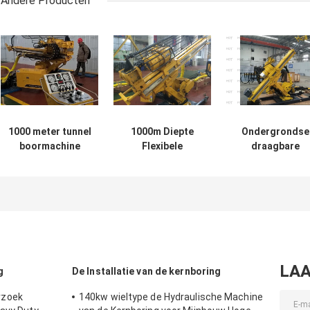
Andere Producten
1000 meter tunnel
1000m Diepte
Ondergrondse
boormachine
Flexibele
draagbare
ondergrondse
Ondergrondse
Borewell-
diamant
Kern die Rig
boormachine ge
boorinstallatie
Water Drilling
480 meter
hydraulisch
Machine boort
LAA
g
De Installatie van de kernboring
rzoek
140kw wieltype de Hydraulische Machine