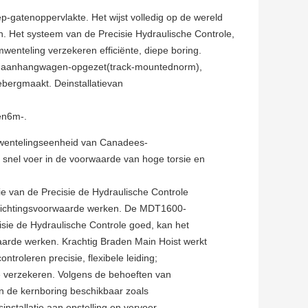
p-gatenoppervlakte. Het wijst volledig op de wereld
. Het systeem van de Precisie Hydraulische Controle,
nteling verzekeren efficiënte, diepe boring.
naanhangwagen-opgezet(track-mountednorm),
xebergmaakt. De
installatievan
en6m-.
mwentelingseenheid van Canadees-
 snel voer in de voorwaarde van hoge torsie en
e van de Precisie de Hydraulische Controle
rrichtingsvoorwaarde werken.
De MDT1600-
cisie de Hydraulische Controle goed, kan het
waarde werken.
Krachtig Braden Main Hoist werkt
ontroleren precisie, flexibele leiding;
e verzekeren.
Volgens de behoeften van
n de kernboring beschikbaar zoals
stallatie aan opstelling en vervoer