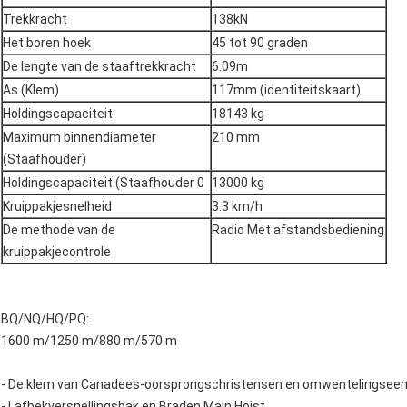
Trekkracht
138kN
Het boren hoek
45 tot 90 graden
De lengte van de staaftrekkracht
6.09m
As (Klem)
117mm (identiteitskaart)
Holdingscapaciteit
18143 kg
Maximum binnendiameter
210 mm
(Staafhouder)
Holdingscapaciteit (Staafhouder 0
13000 kg
Kruippakjesnelheid
3.3 km/h
De methode van de
Radio Met afstandsbediening
kruippakjecontrole
BQ/NQ/HQ/PQ:
1600 m/1250 m/880 m/570 m
- De klem van Canadees-oorsprongschristensen en omwentelingseen
- Lafbekversnellingsbak en Braden Main Hoist