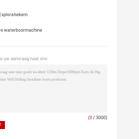
xploratiekern.
re waterboormachine
ur uw aanvraag naar ons
(
0
/ 3000)