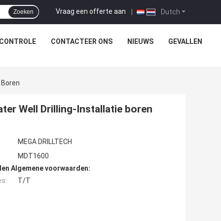
Vraag een offerte aan
|
Dutch
Zoeken
SCONTROLE
CONTACTEER ONS
NIEUWS
GEVALLEN
e Boren
r Well Drilling-Installatie boren
MEGA DRILLTECH
MDT1600
den Algemene voorwaarden:
es:
T/T