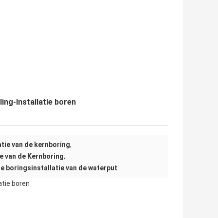
ing-Installatie boren
atie van de kernboring
,
ie van de Kernboring
,
 boringsinstallatie van de waterput
atie boren