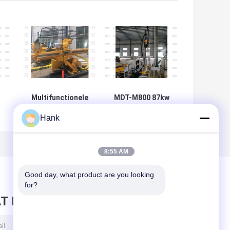
Multifunctionele
MDT-M800 87kw
Hoge Flexibiliteit
draagbare
Hank
van 800 de
kernboormachine
el
Boringsinstallaties
1300rpm Heavy
van de Meter de
Duty
Ondergrondse
8:55 AM
Kern
Good day, what product are you looking 
for?
T BERICHT ACHTER