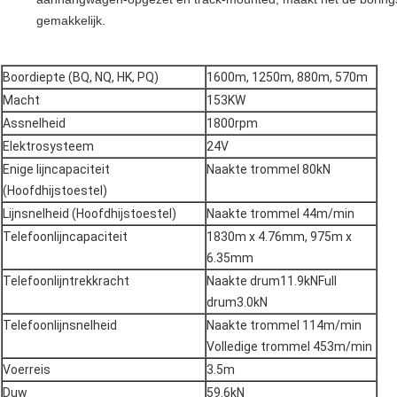
gemakkelijk.
Boordiepte (BQ, NQ, HK, PQ)
1600m, 1250m, 880m, 570m
Macht
153KW
Assnelheid
1800rpm
Elektrosysteem
24V
Enige lijncapaciteit
Naakte trommel 80kN
(Hoofdhijstoestel)
Lijnsnelheid (Hoofdhijstoestel)
Naakte trommel 44m/min
Telefoonlijncapaciteit
1830m x 4.76mm, 975m x
6.35mm
Telefoonlijntrekkracht
Naakte drum11.9kNFull
drum3.0kN
Telefoonlijnsnelheid
Naakte trommel 114m/min
Volledige trommel 453m/min
Voerreis
3.5m
Duw
59.6kN