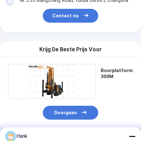
Nr. 255 Xiangzhang Road, Yuhua District, Changsha.
Contact nu
Krijg De Beste Prijs Voor
Boorplatform
300M
Doorgaan
Hank
Geadviseerde Producten