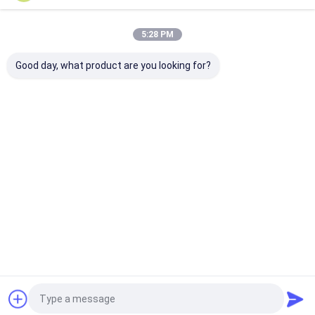
5:28 PM
Good day, what product are you looking for?
Truck gemonteerd
Dual motor waterput
van de de putb
waterput
boormachine 100-
van het
boorapparaat Multi
200 meter diep water
boorgatwater 
functie vol
boormachine te koop
installatiemac
hydraulisch
Beste prijs
Beste prijs
Beste pri
boorapparaat
Thuis
Ongeveer
Contacteer
Desktop
ons
ons
Site
Sitemap
Privacy Policy
Kwaliteit
De Installatie van de asboring
China Fabriek.Copyright ©
2026 HUNAN MEGA DRILLTECH CO., LTD.. All Rights Reserved.