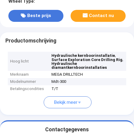
Wheel Type:
Beste prijs
Contact nu
Productomschrijving
,
Hydraulische kernboorinstallatie
,
Surface Exploration Core Drilling Rig
Hoog licht
Hydraulische
diamantkernboorinstallaties
Merknaam
MEGA DRILLTECH
Modelnummer
Mdt-300
Betalingscondities
T/T
Bekijk meer
Contactgegevens