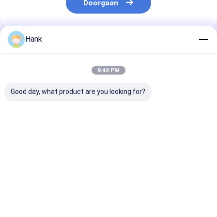
Doorgaan
Hank
Geadviseerde Producten
9:44 PM
Good day, what product are you looking for?
Opbouw
5kw
1600m Diepte
kernboorinstallatie
kernboorinstallatie
Diamond Core 
Beste prijs
Beste prijs
Beste pri
Thuis
Ongeveer
Contacteer
Desktop
ons
ons
Site