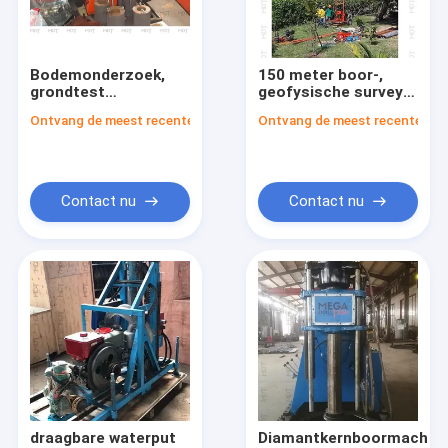
Ongeveer ons
Fabrieksreis
Bodemonderzoek,
150 meter boor-,
grondtest
geofysische survey-
Kwaliteitscontrole
boormachine,
boormachine met
Ontvang de meest recente Prijs
Ontvang de meest recente Prij
mijnbouw exploratie
SPT- en
boren;
slagboorfunctie
Contacteer ons
Nieuws
Contact nu
Contact nu
Gevallen
De Installatie van de asboring
De Installatie van de kernboring
de installatie van de ankerboring
draagbare waterput
Diamantkernboormachin