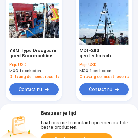
YBM Type Draagbare
MDT-200
goed Boormachine
geotechnisch
200m Diepte voor
onderzoek spindel
Prijs:
USD
Prijs:
USD
Spoorweg:
boorinstallatie voor
MOQ:
1 eenheden
MOQ:
1 eenheden
bodemonderzoek
Ontvang de meest recente Prijs
Ontvang de meest recente Prij
Contact nu
Contact nu
Bespaar je tijd
Laat ons met u contact opnemen met de
beste producten.