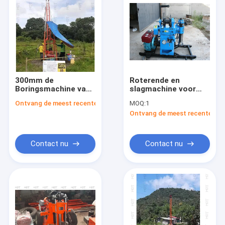
300mm de
Roterende en
Boringsmachine van
slagmachine voor
het
boormachines voor
Ontvang de meest recente Prijs
MOQ:
1
Diametergrondonderzoek
grondonderzoek en -
Ontvang de meest recente Prij
voor
onderzoek
Mijnbouwexploratie
Contact nu
Contact nu
Huis
Producten
Video's