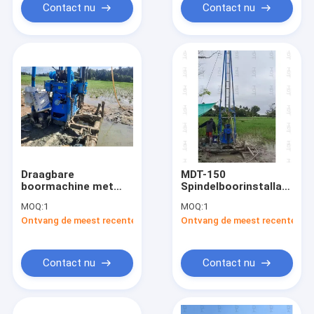
Contact nu
Contact nu
Draagbare
MDT-150
boormachine met
Spindelboorinstallatie
een diepte van 150 m
Draagbare
MOQ:
1
MOQ:
1
waterputboorinstallatie
Ontvang de meest recente Prijs
Ontvang de meest recente Prij
Contact nu
Contact nu