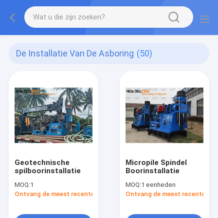
De Installatie Van De Asboring
(50)
Geotechnische
Micropile Spindel
spilboorinstallatie
Boorinstallatie
MOQ:
1
MOQ:
1 eenheden
Ontvang de meest recente Prijs
Ontvang de meest recente Prij