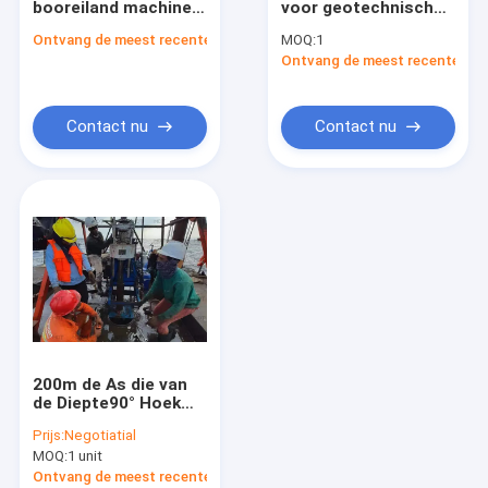
booreiland machine
voor geotechnisch
de hydraulische installatie van de kruippakjeboring
compressor voor
onderzoek,
Ontvang de meest recente Prijs
MOQ:
1
waterput boren
mijnexploratie,
Verveelde stapel boormachine
Ontvang de meest recente Prij
hydraulische boorput
boorpaalboormachine,
boormachine prijs:
diep boren;
shotcrete machine
Contact nu
Contact nu
De pomp van de boringsmodder
Cement Grouting Pompen
BOORSTAN
Geïmpregneerde diamantboorkronen
Boorkernvat:
200m de As die van
dubbele verpakker
de Diepte90° Hoek
Rig For Professional
Prijs:
Negotiatial
Drilling boren
Betoncompressiemachine
MOQ:
1 unit
Ontvang de meest recente Prijs