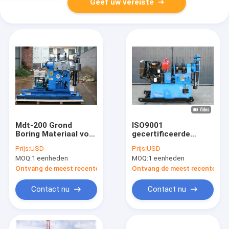
Geef uw vereiste
Mdt-200 Grond
ISO9001
Boring Materiaal voor
gecertificeerde
Geotechnisch
spindel
Prijs:
USD
Prijs:
USD
Onderzoek
boorinstallatie 200m
MOQ:
1 eenheden
MOQ:
1 eenheden
diep boren voor bouw
Ontvang de meest recente Prijs
Ontvang de meest recente Prij
Contact nu
Contact nu